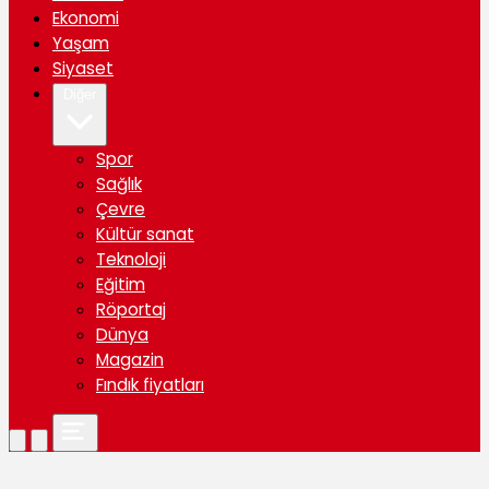
Ekonomi
Yaşam
Siyaset
Diğer
Spor
Sağlık
Çevre
Kültür sanat
Teknoloji
Eğitim
Röportaj
Dünya
Magazin
Fındık fiyatları