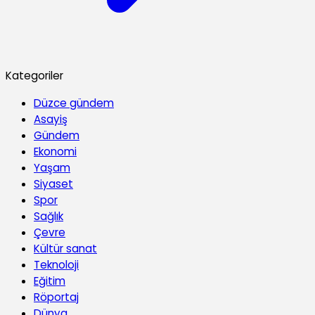
Kategoriler
Düzce gündem
Asayiş
Gündem
Ekonomi
Yaşam
Siyaset
Spor
Sağlık
Çevre
Kültür sanat
Teknoloji
Eğitim
Röportaj
Dünya