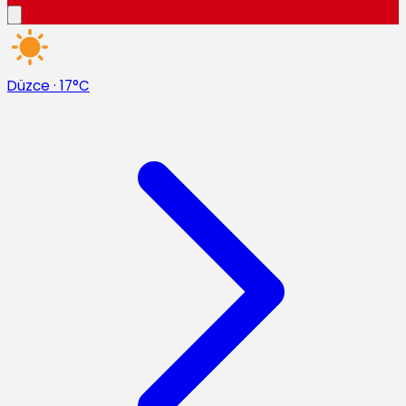
Düzce
·
17°C