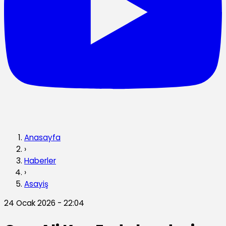
Anasayfa
›
Haberler
›
Asayiş
24 Ocak 2026 - 22:04