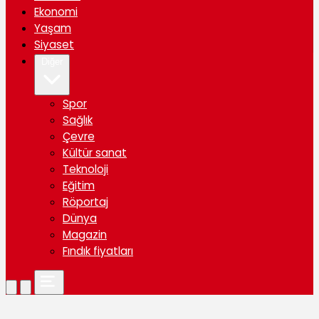
Ekonomi
Yaşam
Siyaset
Diğer
Spor
Sağlık
Çevre
Kültür sanat
Teknoloji
Eğitim
Röportaj
Dünya
Magazin
Fındık fiyatları