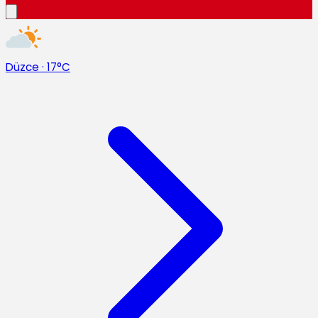
Düzce
·
17°C