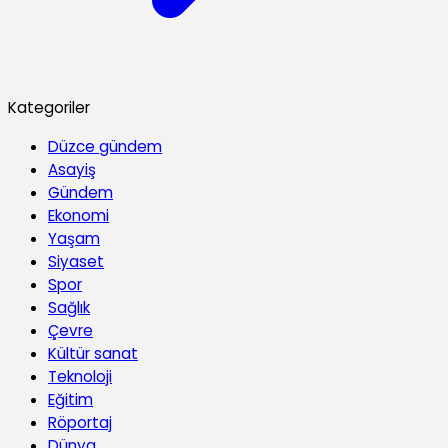
Kategoriler
Düzce gündem
Asayiş
Gündem
Ekonomi
Yaşam
Siyaset
Spor
Sağlık
Çevre
Kültür sanat
Teknoloji
Eğitim
Röportaj
Dünya