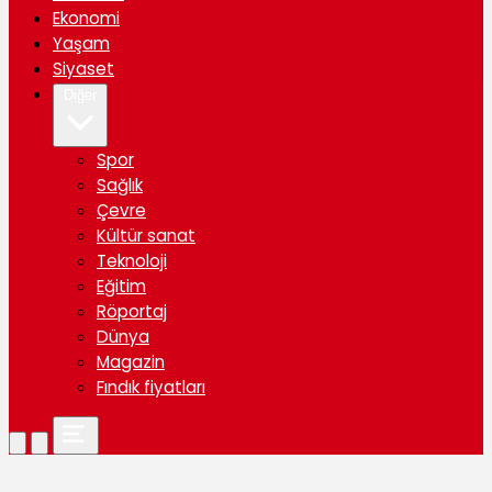
Ekonomi
Yaşam
Siyaset
Diğer
Spor
Sağlık
Çevre
Kültür sanat
Teknoloji
Eğitim
Röportaj
Dünya
Magazin
Fındık fiyatları