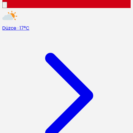
Düzce
·
17°C