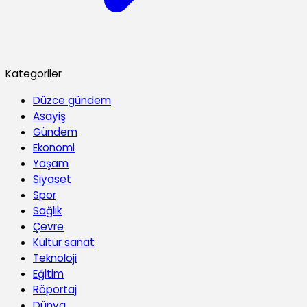
Kategoriler
Düzce gündem
Asayiş
Gündem
Ekonomi
Yaşam
Siyaset
Spor
Sağlık
Çevre
Kültür sanat
Teknoloji
Eğitim
Röportaj
Dünya