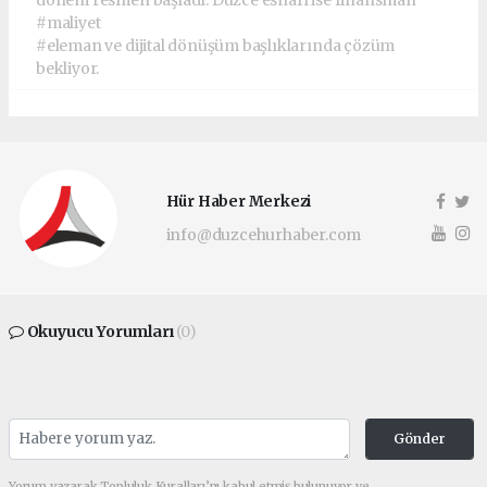
dönem resmen başladı. Düzce esnafı ise finansman
#maliyet
#eleman ve dijital dönüşüm başlıklarında çözüm
bekliyor.
Hür Haber Merkezi
info@duzcehurhaber.com
Okuyucu Yorumları
(0)
Gönder
Yorum yazarak Topluluk Kuralları’nı kabul etmiş bulunuyor ve