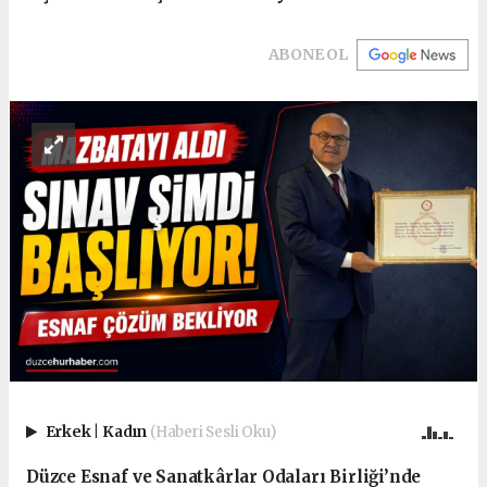
ABONE OL
Erkek
|
Kadın
(Haberi Sesli Oku)
Düzce Esnaf ve Sanatkârlar Odaları Birliği’nde