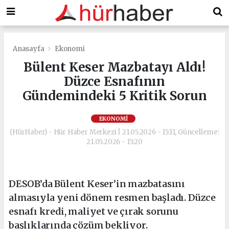
Anasayfa
Ekonomi
Bülent Keser Mazbatayı Aldı!
Düzce Esnafının
Gündemindeki 5 Kritik Sorun
EKONOMI
(HürHaber) - Hür Haber Merkezi | 21.05.2026 - 15:11, Güncelleme:
21.05.2026 - 15:20
DESOB’da Bülent Keser’in mazbatasını
almasıyla yeni dönem resmen başladı. Düzce
esnafı kredi, maliyet ve çırak sorunu
başlıklarında çözüm bekliyor.