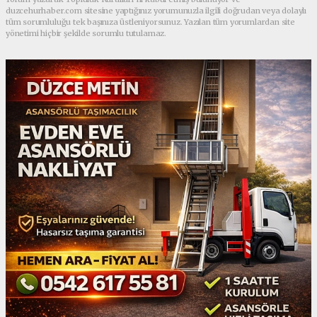
duzcehurhaber.com sitesine yaptığınız yorumunuzla ilgili doğrudan veya dolaylı
tüm sorumluluğu tek başınıza üstleniyorsunuz. Yazılan tüm yorumlardan site
yönetimi hiçbir şekilde sorumlu tutulamaz.