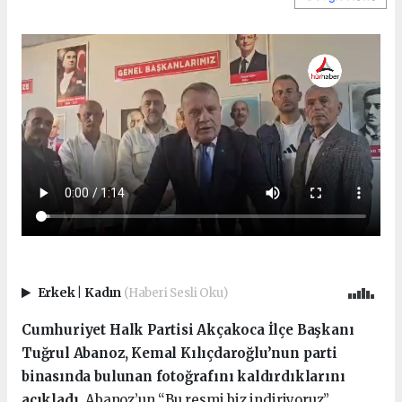
Erkek
|
Kadın
(Haberi Sesli Oku)
Cumhuriyet Halk Partisi Akçakoca İlçe Başkanı
Tuğrul Abanoz, Kemal Kılıçdaroğlu’nun parti
binasında bulunan fotoğrafını kaldırdıklarını
açıkladı.
Abanoz’un “Bu resmi biz indiriyoruz”