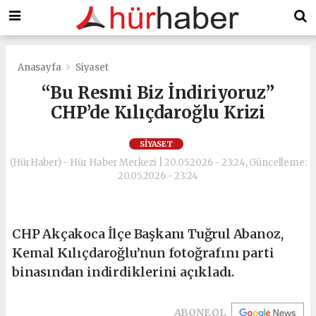
Anasayfa
Siyaset
“Bu Resmi Biz İndiriyoruz”
CHP’de Kılıçdaroğlu Krizi
SIYASET
(HürHaber) - Hür Haber Merkezi | 20.05.2026 - 23:24, Güncelleme:
20.05.2026 - 23:24
CHP Akçakoca İlçe Başkanı Tuğrul Abanoz,
Kemal Kılıçdaroğlu’nun fotoğrafını parti
binasından indirdiklerini açıkladı.
ABONE OL