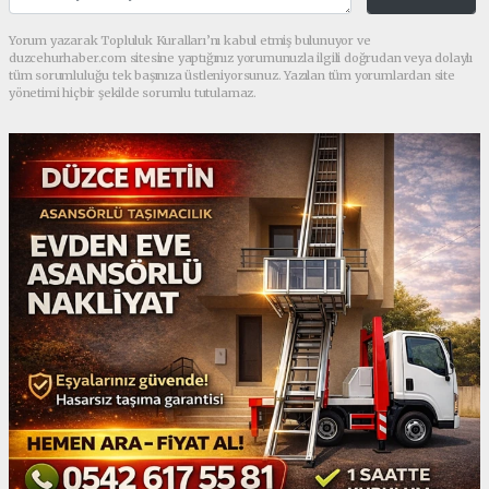
Yorum yazarak Topluluk Kuralları’nı kabul etmiş bulunuyor ve
duzcehurhaber.com sitesine yaptığınız yorumunuzla ilgili doğrudan veya dolaylı
tüm sorumluluğu tek başınıza üstleniyorsunuz. Yazılan tüm yorumlardan site
yönetimi hiçbir şekilde sorumlu tutulamaz.