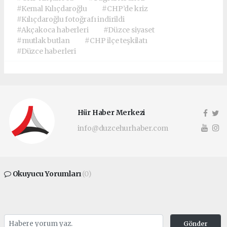
#Kemal Kılıçdaroğlu
#CHP’de kriz
#Kılıçdaroğlu fotoğrafı indirildi
#Akçakoca haberleri
#Düzce siyaset
#mutlak butlan
#CHP ilçe teşkilatı
#Düzce haberleri
Hür Haber Merkezi
info@duzcehurhaber.com
Okuyucu Yorumları
(0)
Gönder