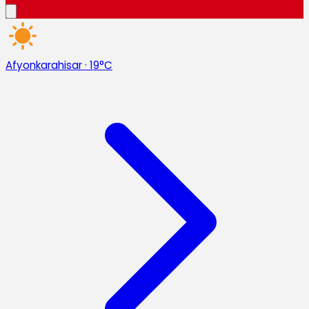
Afyonkarahisar
·
19°C