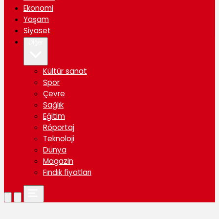
Ekonomi
Yaşam
Siyaset
Diğer
Kültür sanat
Spor
Çevre
Sağlık
Eğitim
Röportaj
Teknoloji
Dünya
Magazin
Fındık fiyatları