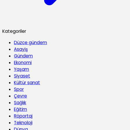
Kategoriler
Düzce gündem
Asayiş
Gündem
Ekonomi
Yaşam
Siyaset
Kültür sanat
Spor
Çevre
Sağlık
Eğitim
Röportaj
Teknoloji
Dünya