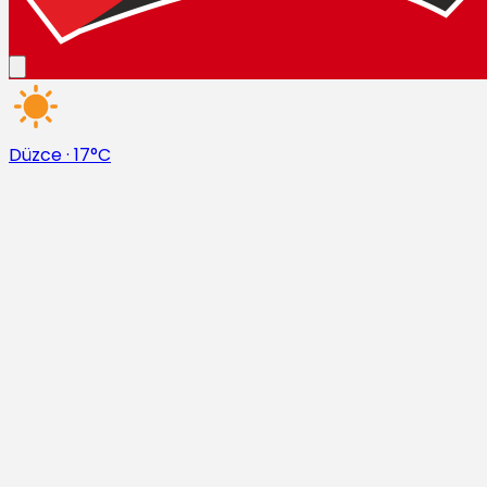
Düzce
·
17°C