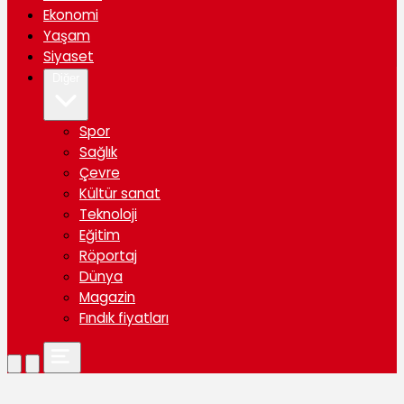
Ekonomi
Yaşam
Siyaset
Diğer
Spor
Sağlık
Çevre
Kültür sanat
Teknoloji
Eğitim
Röportaj
Dünya
Magazin
Fındık fiyatları