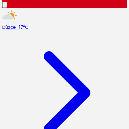
Düzce
·
17°C