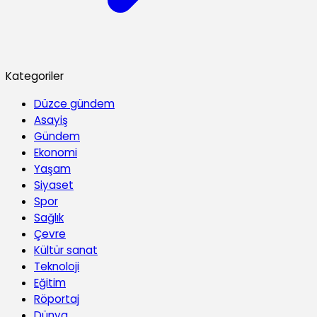
Kategoriler
Düzce gündem
Asayiş
Gündem
Ekonomi
Yaşam
Siyaset
Spor
Sağlık
Çevre
Kültür sanat
Teknoloji
Eğitim
Röportaj
Dünya