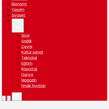
Ekonomi
Yaşam
Siyaset
Diğer
Spor
Sağlık
Çevre
Kültür sanat
Teknoloji
Eğitim
Röportaj
Dünya
Magazin
Fındık fiyatları