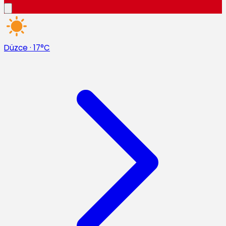
Düzce
·
17°C