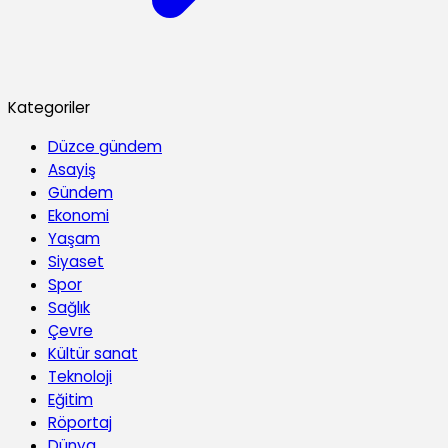
Kategoriler
Düzce gündem
Asayiş
Gündem
Ekonomi
Yaşam
Siyaset
Spor
Sağlık
Çevre
Kültür sanat
Teknoloji
Eğitim
Röportaj
Dünya