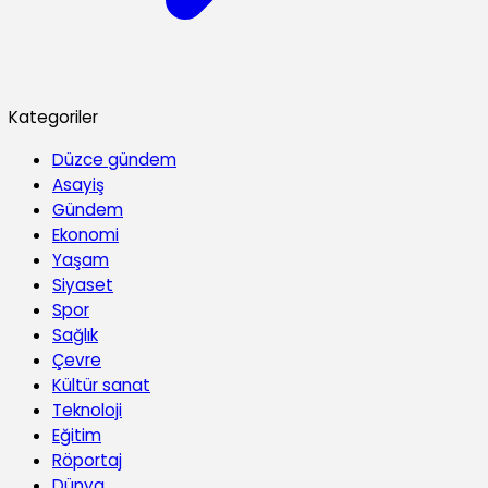
Kategoriler
Düzce gündem
Asayiş
Gündem
Ekonomi
Yaşam
Siyaset
Spor
Sağlık
Çevre
Kültür sanat
Teknoloji
Eğitim
Röportaj
Dünya