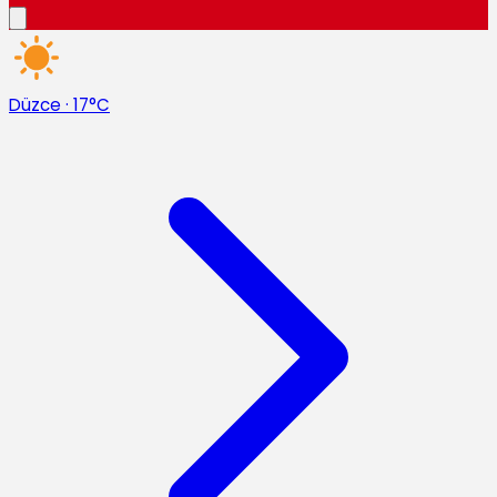
Düzce
·
17°C