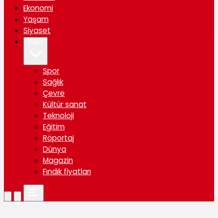
Ekonomi
Yaşam
Siyaset
Diğer
Spor
Sağlık
Çevre
Kültür sanat
Teknoloji
Eğitim
Röportaj
Dünya
Magazin
Fındık fiyatları