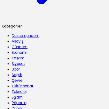
Kategoriler
Düzce gündem
Asayiş
Gündem
Ekonomi
Yaşam
Siyaset
Spor
Sağlık
Çevre
Kültür sanat
Teknoloji
Eğitim
Röportaj
Dünya