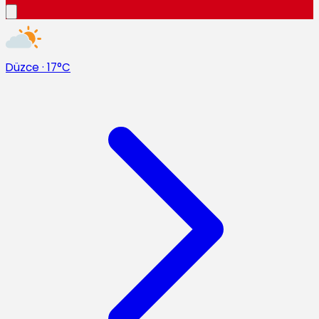
Düzce
·
17°C