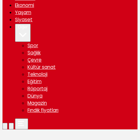
Ekonomi
Yaşam
Siyaset
Diğer
Spor
Sağlık
Çevre
Kültür sanat
Teknoloji
Eğitim
Röportaj
Dünya
Magazin
Fındık fiyatları