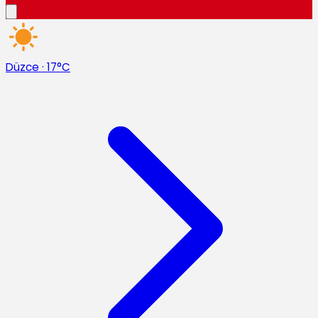
Düzce
·
17°C