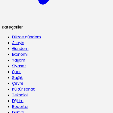
Kategoriler
Düzce gündem
Asayiş
Gündem
Ekonomi
Yaşam
Siyaset
Spor
Sağlık
Çevre
Kültür sanat
Teknoloji
Eğitim
Röportaj
Dünya