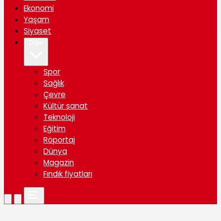
Ekonomi
Yaşam
Siyaset
Diğer
Spor
Sağlık
Çevre
Kültür sanat
Teknoloji
Eğitim
Röportaj
Dünya
Magazin
Fındık fiyatları