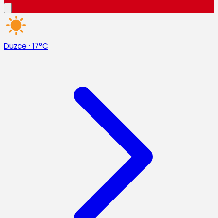
Düzce
·
17°C