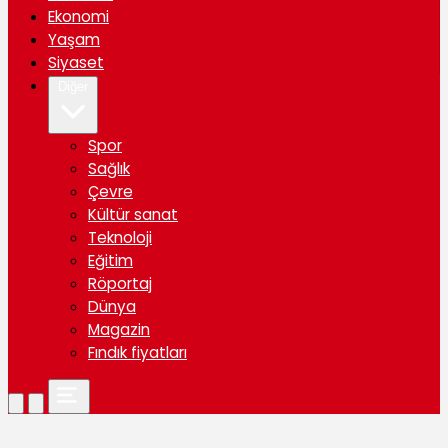
Ekonomi
Yaşam
Siyaset
Diğer
Spor
Sağlık
Çevre
Kültür sanat
Teknoloji
Eğitim
Röportaj
Dünya
Magazin
Fındık fiyatları