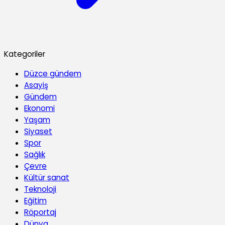
Kategoriler
Düzce gündem
Asayiş
Gündem
Ekonomi
Yaşam
Siyaset
Spor
Sağlık
Çevre
Kültür sanat
Teknoloji
Eğitim
Röportaj
Dünya