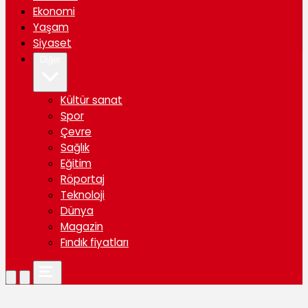
Ekonomi
Yaşam
Siyaset
Diğer
Kültür sanat
Spor
Çevre
Sağlık
Eğitim
Röportaj
Teknoloji
Dünya
Magazin
Fındık fiyatları