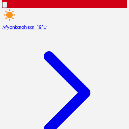
Afyonkarahisar
·
19°C