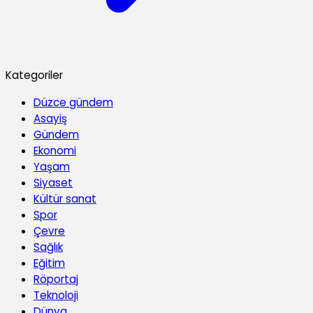
Kategoriler
Düzce gündem
Asayiş
Gündem
Ekonomi
Yaşam
Siyaset
Kültür sanat
Spor
Çevre
Sağlık
Eğitim
Röportaj
Teknoloji
Dünya