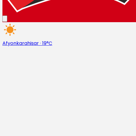
Afyonkarahisar
·
19°C