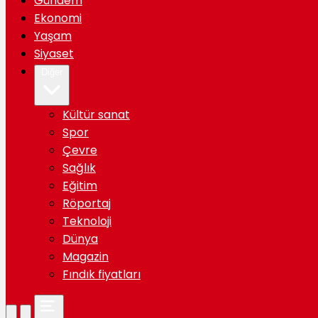
Gündem
Ekonomi
Yaşam
Siyaset
Diğer
Kültür sanat
Spor
Çevre
Sağlık
Eğitim
Röportaj
Teknoloji
Dünya
Magazin
Fındık fiyatları