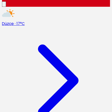
Düzce
·
17°C