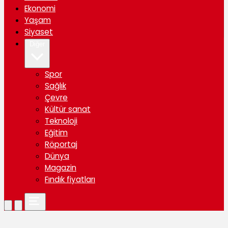
Ekonomi
Yaşam
Siyaset
Diğer
Spor
Sağlık
Çevre
Kültür sanat
Teknoloji
Eğitim
Röportaj
Dünya
Magazin
Fındık fiyatları