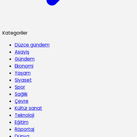
Kategoriler
Düzce gündem
Asayiş
Gündem
Ekonomi
Yaşam
Siyaset
Spor
Sağlık
Çevre
Kültür sanat
Teknoloji
Eğitim
Röportaj
Dünya