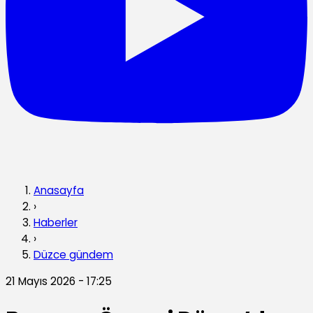
Anasayfa
›
Haberler
›
Düzce gündem
21 Mayıs 2026 - 17:25