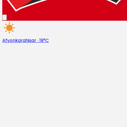
Afyonkarahisar
·
19°C