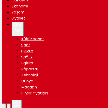
Gündem
Ekonomi
Yaşam
Siyaset
Diğer
Kültür sanat
Spor
Çevre
Sağlık
Eğitim
Röportaj
Teknoloji
Dünya
Magazin
Fındık fiyatları