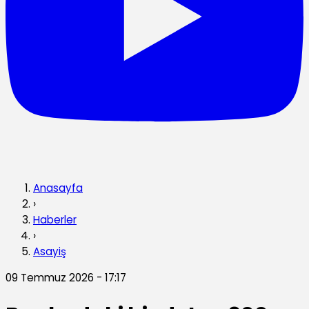
Anasayfa
›
Haberler
›
Asayiş
09 Temmuz 2026 - 17:17