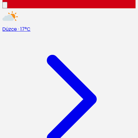
Düzce
·
17°C