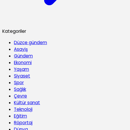
Kategoriler
Düzce gündem
Asayiş
Gündem
Ekonomi
Yaşam
Siyaset
Spor
Sağlık
Çevre
Kültür sanat
Teknoloji
Eğitim
Röportaj
Dünya