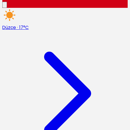
Düzce
·
17°C