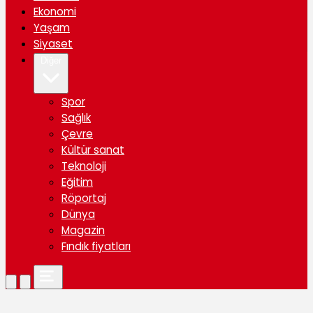
Ekonomi
Yaşam
Siyaset
Diğer
Spor
Sağlık
Çevre
Kültür sanat
Teknoloji
Eğitim
Röportaj
Dünya
Magazin
Fındık fiyatları