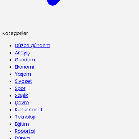
Kategoriler
Düzce gündem
Asayiş
Gündem
Ekonomi
Yaşam
Siyaset
Spor
Sağlık
Çevre
Kültür sanat
Teknoloji
Eğitim
Röportaj
Dünya