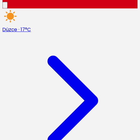
Düzce
·
17°C