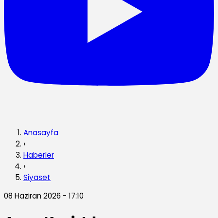
Anasayfa
›
Haberler
›
Siyaset
08 Haziran 2026 - 17:10