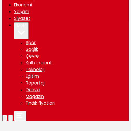
Ekonomi
Yaşam
Siyaset
Diğer
Spor
Sağlık
Çevre
Kültür sanat
Teknoloji
Eğitim
Röportaj
Dünya
Magazin
Fındık fiyatları