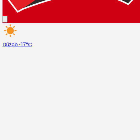
Düzce
·
17°C