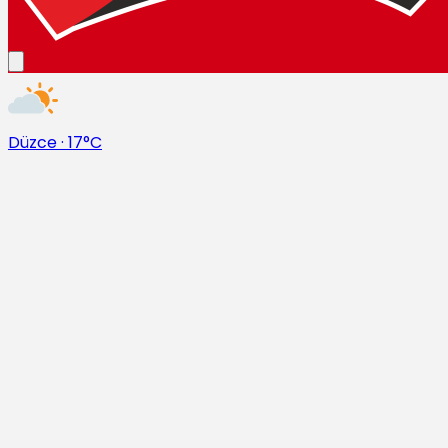
Düzce
·
17°C