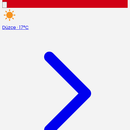
Düzce
·
17°C