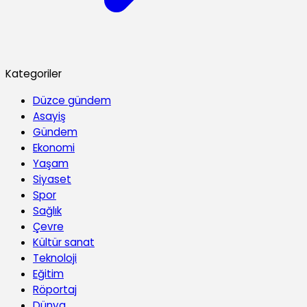
Kategoriler
Düzce gündem
Asayiş
Gündem
Ekonomi
Yaşam
Siyaset
Spor
Sağlık
Çevre
Kültür sanat
Teknoloji
Eğitim
Röportaj
Dünya