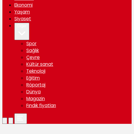
Ekonomi
Yaşam
Siyaset
Diğer
Spor
Sağlık
Çevre
Kültür sanat
Teknoloji
Eğitim
Röportaj
Dünya
Magazin
Fındık fiyatları