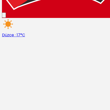
Düzce
·
17°C