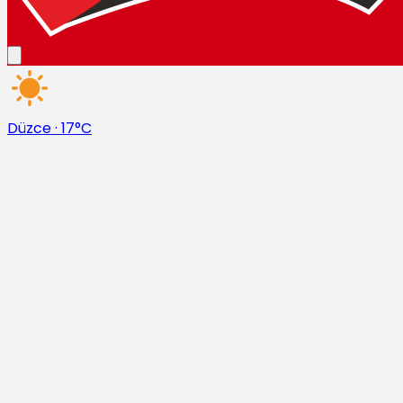
Düzce
·
17°C