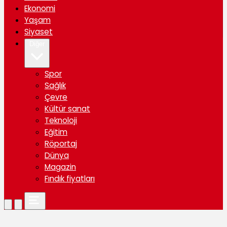
Ekonomi
Yaşam
Siyaset
Diğer
Spor
Sağlık
Çevre
Kültür sanat
Teknoloji
Eğitim
Röportaj
Dünya
Magazin
Fındık fiyatları