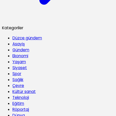
Kategoriler
Düzce gündem
Asayiş
Gündem
Ekonomi
Yaşam
Siyaset
Spor
Sağlık
Çevre
Kültür sanat
Teknoloji
Eğitim
Röportaj
Dünya