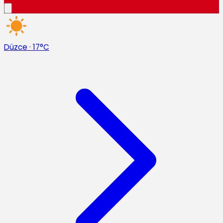
Düzce
·
17°C