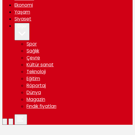
Ekonomi
Yaşam
Siyaset
Diğer
Spor
Sağlık
Çevre
Kültür sanat
Teknoloji
Eğitim
Röportaj
Dünya
Magazin
Fındık fiyatları