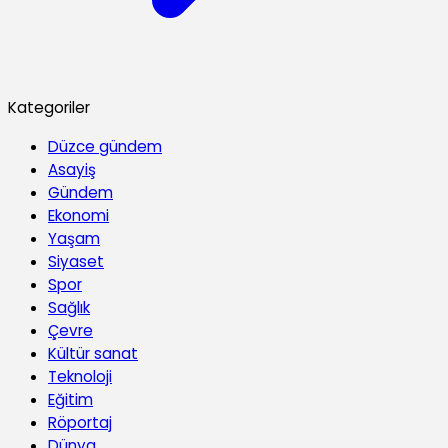
Kategoriler
Düzce gündem
Asayiş
Gündem
Ekonomi
Yaşam
Siyaset
Spor
Sağlık
Çevre
Kültür sanat
Teknoloji
Eğitim
Röportaj
Dünya