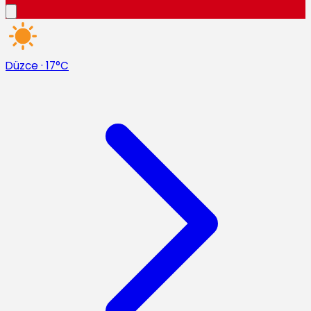
Düzce
·
17°C