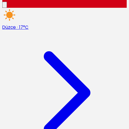
Düzce
·
17°C