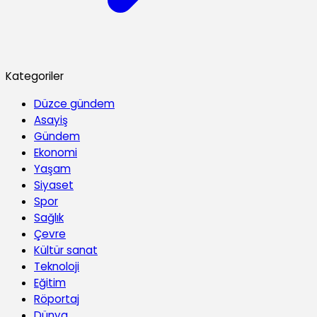
Kategoriler
Düzce gündem
Asayiş
Gündem
Ekonomi
Yaşam
Siyaset
Spor
Sağlık
Çevre
Kültür sanat
Teknoloji
Eğitim
Röportaj
Dünya