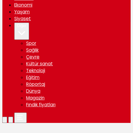
Ekonomi
Yaşam
Siyaset
Diğer
Spor
Sağlık
Çevre
Kültür sanat
Teknoloji
Eğitim
Röportaj
Dünya
Magazin
Fındık fiyatları