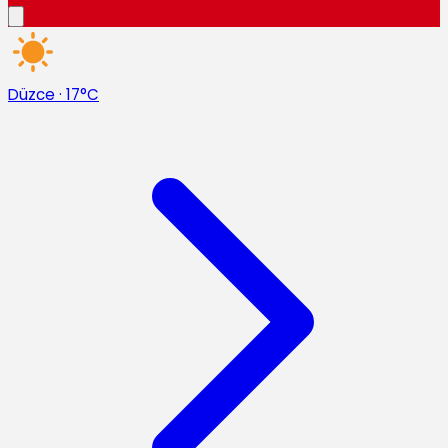
Düzce
·
17°C