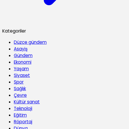
Kategoriler
Düzce gündem
Asayiş
Gündem
Ekonomi
Yaşam
Siyaset
Spor
Sağlık
Çevre
Kültür sanat
Teknoloji
Eğitim
Röportaj
Dünya