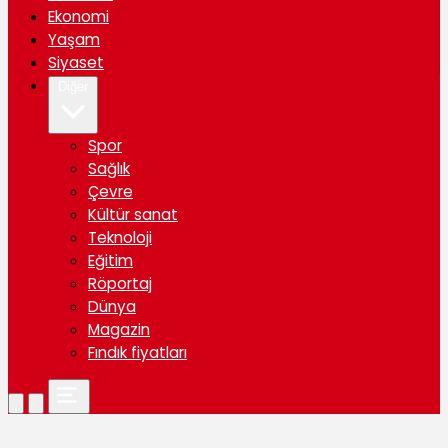
Ekonomi
Yaşam
Siyaset
Diğer
Spor
Sağlık
Çevre
Kültür sanat
Teknoloji
Eğitim
Röportaj
Dünya
Magazin
Fındık fiyatları