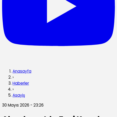
Anasayfa
›
Haberler
›
Asayiş
30 Mayıs 2026 - 23:26