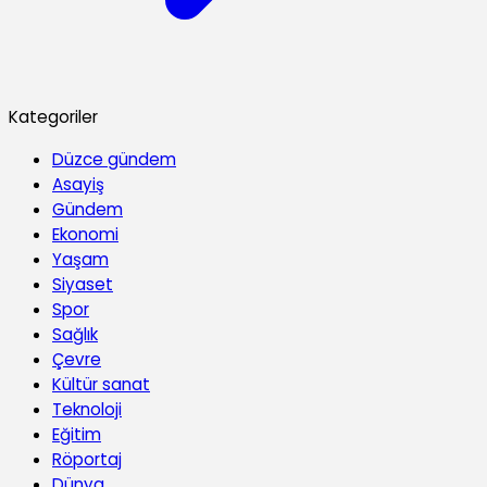
Kategoriler
Düzce gündem
Asayiş
Gündem
Ekonomi
Yaşam
Siyaset
Spor
Sağlık
Çevre
Kültür sanat
Teknoloji
Eğitim
Röportaj
Dünya