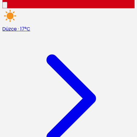
Düzce
·
17°C