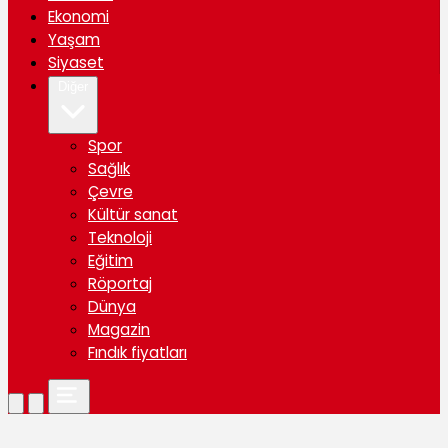
Ekonomi
Yaşam
Siyaset
Diğer
Spor
Sağlık
Çevre
Kültür sanat
Teknoloji
Eğitim
Röportaj
Dünya
Magazin
Fındık fiyatları