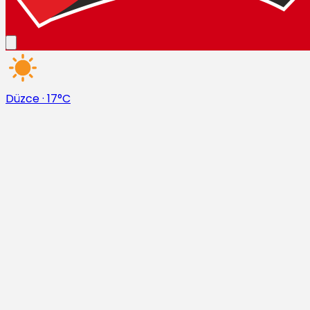
Düzce
·
17°C