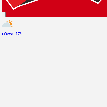
Düzce
·
17°C