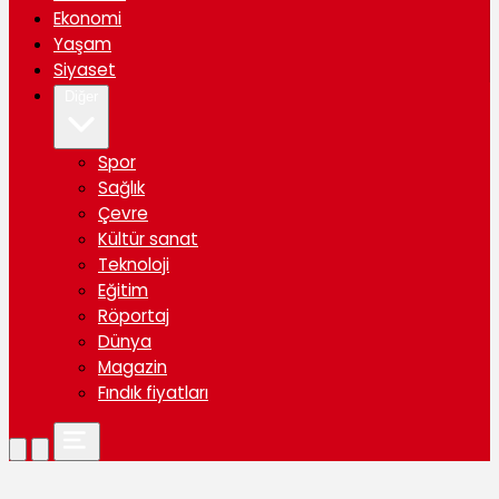
Ekonomi
Yaşam
Siyaset
Diğer
Spor
Sağlık
Çevre
Kültür sanat
Teknoloji
Eğitim
Röportaj
Dünya
Magazin
Fındık fiyatları