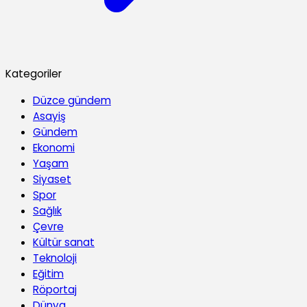
Kategoriler
Düzce gündem
Asayiş
Gündem
Ekonomi
Yaşam
Siyaset
Spor
Sağlık
Çevre
Kültür sanat
Teknoloji
Eğitim
Röportaj
Dünya