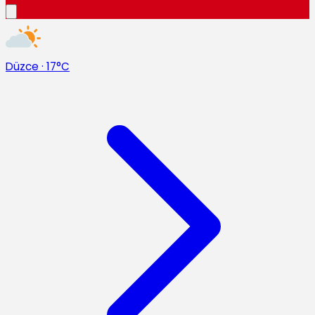
Düzce
·
17°C