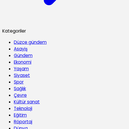
Kategoriler
Düzce gündem
Asayiş
Gündem
Ekonomi
Yaşam
Siyaset
Spor
Sağlık
Çevre
Kültür sanat
Teknoloji
Eğitim
Röportaj
Dünya