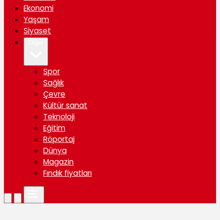
Ekonomi
Yaşam
Siyaset
Diğer
Spor
Sağlık
Çevre
Kültür sanat
Teknoloji
Eğitim
Röportaj
Dünya
Magazin
Fındık fiyatları