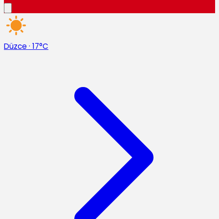
Düzce
·
17°C