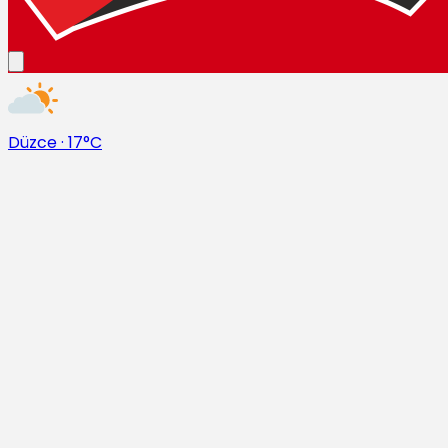
Düzce
·
17°C