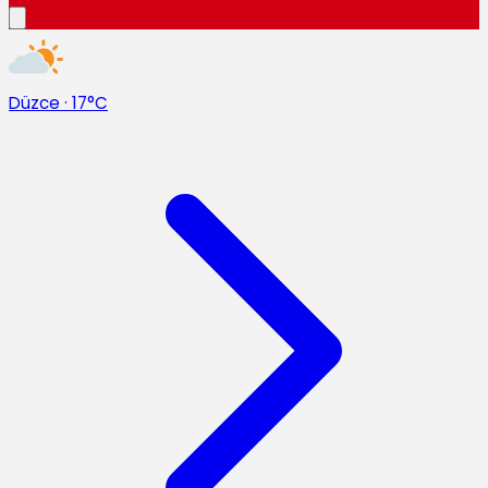
Düzce
·
17°C