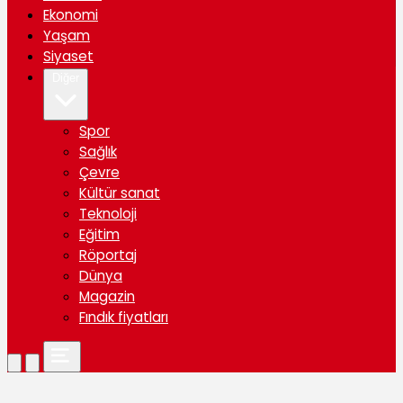
Ekonomi
Yaşam
Siyaset
Diğer
Spor
Sağlık
Çevre
Kültür sanat
Teknoloji
Eğitim
Röportaj
Dünya
Magazin
Fındık fiyatları