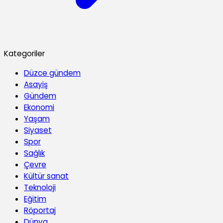
Kategoriler
Düzce gündem
Asayiş
Gündem
Ekonomi
Yaşam
Siyaset
Spor
Sağlık
Çevre
Kültür sanat
Teknoloji
Eğitim
Röportaj
Dünya