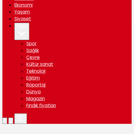
Ekonomi
Yaşam
Siyaset
Diğer
Spor
Sağlık
Çevre
Kültür sanat
Teknoloji
Eğitim
Röportaj
Dünya
Magazin
Fındık fiyatları