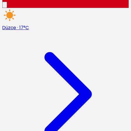
Düzce
·
17°C