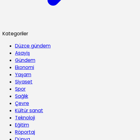
Kategoriler
Düzce gündem
Asayiş
Gündem
Ekonomi
Yaşam
Siyaset
Spor
Sağlık
Çevre
Kültür sanat
Teknoloji
Eğitim
Röportaj
Dünya