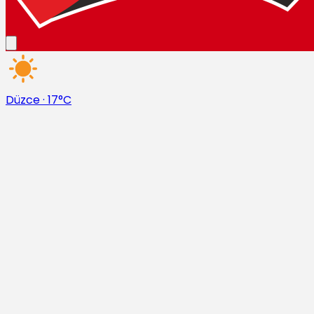
Düzce
·
17°C