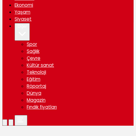
Ekonomi
Yaşam
Siyaset
Diğer
Spor
Sağlık
Çevre
Kültür sanat
Teknoloji
Eğitim
Röportaj
Dünya
Magazin
Fındık fiyatları