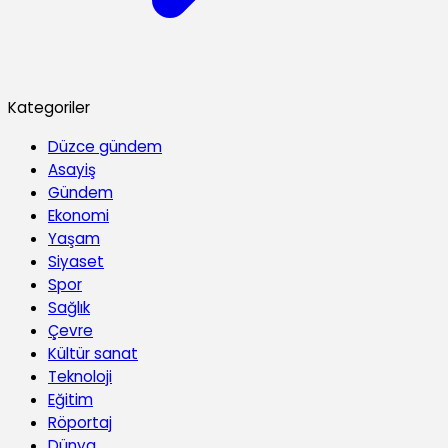
Kategoriler
Düzce gündem
Asayiş
Gündem
Ekonomi
Yaşam
Siyaset
Spor
Sağlık
Çevre
Kültür sanat
Teknoloji
Eğitim
Röportaj
Dünya