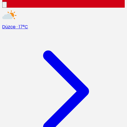
Düzce
·
17°C